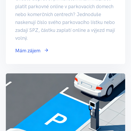
platit parkovné online v parkovacích domech
nebo komerčních centrech? Jednoduše
naskenují číslo svého parkovacího lístku nebo
zadají SPZ, částku zaplatí online a výjezd mají
volný.
Mám zájem