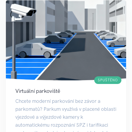
SPUŠTĚNO
Virtuální parkoviště
Chcete moderní parkování bez závor a
parkomatů? Parkum využívá v placené oblasti
vjezdové a výjezdové kamery k
automatickému rozpoznání SPZ i tarifikaci