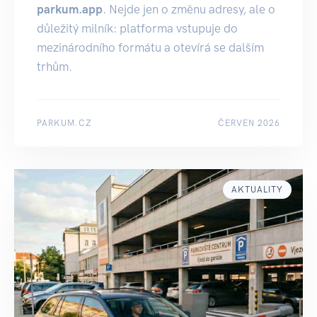
parkum.app
. Nejde jen o změnu adresy, ale o
důležitý milník: platforma vstupuje do
mezinárodního formátu a otevírá se dalším
trhům.
PARKUM.CZ
ČERVEN 2026
AKTUALITY