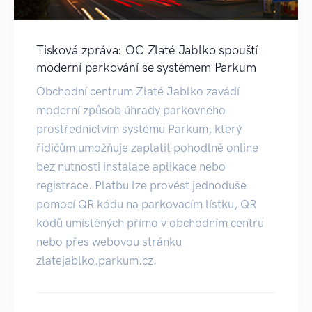
Tisková zpráva: OC Zlaté Jablko spouští
moderní parkování se systémem Parkum
Obchodní centrum Zlaté Jablko zavádí
moderní způsob úhrady parkovného
prostřednictvím systému Parkum, který
řidičům umožňuje zaplatit pohodlně online
bez nutnosti instalace aplikace nebo
registrace. Platbu lze provést jednoduše
pomocí QR kódu na parkovacím lístku, QR
kódů umístěných přímo v obchodním centru
nebo přes webovou stránku
zlatejablko.parkum.cz.