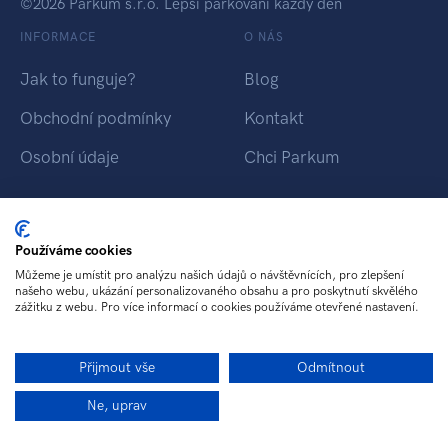
©2026 Parkum s.r.o. Lepší parkování každý den
INFORMACE
O NÁS
Jak to funguje?
Blog
Obchodní podmínky
Kontakt
Osobní údaje
Chci Parkum
PARKUM TÝM
Používáme cookies
Vyrobeno ♥ Tikiti.cz
Můžeme je umístit pro analýzu našich údajů o návštěvnících, pro zlepšení
Platební brána Pays.cz
našeho webu, ukázání personalizovaného obsahu a pro poskytnutí skvělého
zážitku z webu. Pro více informací o cookies používáme otevřené nastavení.
Chci Parkum
Přijmout vše
Odmítnout
Ne, uprav