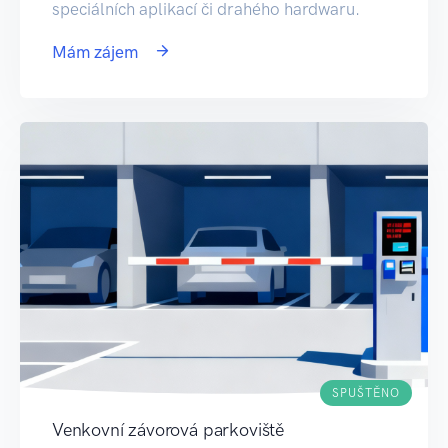
speciálních aplikací či drahého hardwaru.
Mám zájem
SPUŠTĚNO
Venkovní závorová parkoviště