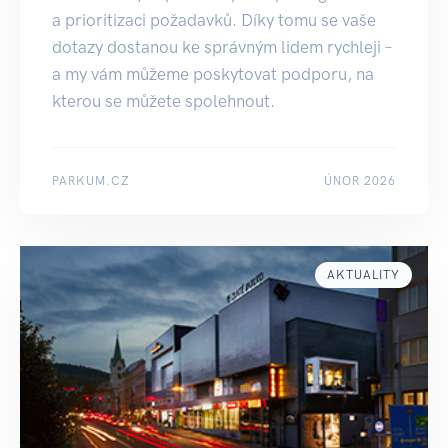
a prioritizaci požadavků. Díky tomu se vaše
dotazy dostanou ke správným lidem rychleji –
a my vám můžeme poskytovat podporu, na
kterou se můžete spolehnout.
PARKUM.CZ
ÚNOR 2026
AKTUALITY