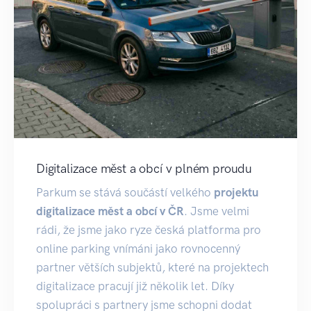
Digitalizace měst a obcí v plném proudu
Parkum se stává součástí velkého
projektu
digitalizace měst a obcí v ČR
. Jsme velmi
rádi, že jsme jako ryze česká platforma pro
online parking vnímáni jako rovnocenný
partner větších subjektů, které na projektech
digitalizace pracují již několik let. Díky
spolupráci s partnery jsme schopni dodat